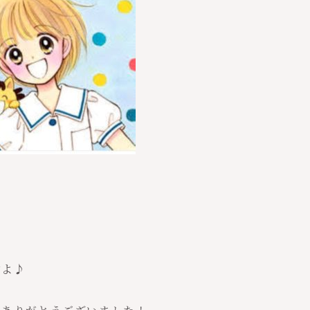
。
すよ♪