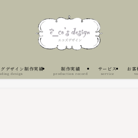
ングデザイン制作実績
制作実績
サービス
お客
nding design
production record
service
vo