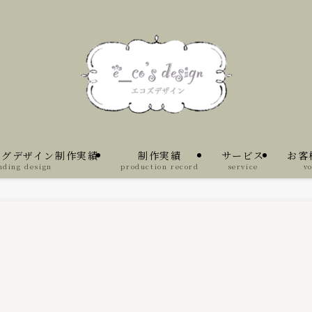
ングデザイン制作実績
制作実績
サービス
お客
nding design
production record
service
vo