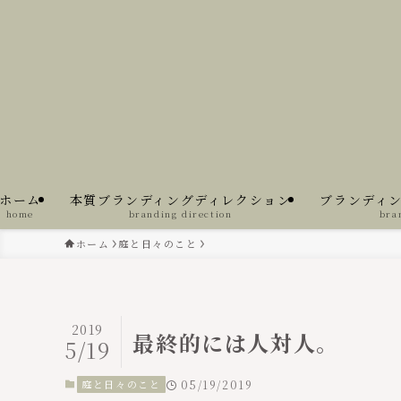
ホーム
本質ブランディングディレクション
ブランディ
home
branding direction
bra
ホーム
庭と日々のこと
2019
最終的には人対人。
5/19
庭と日々のこと
05/19/2019