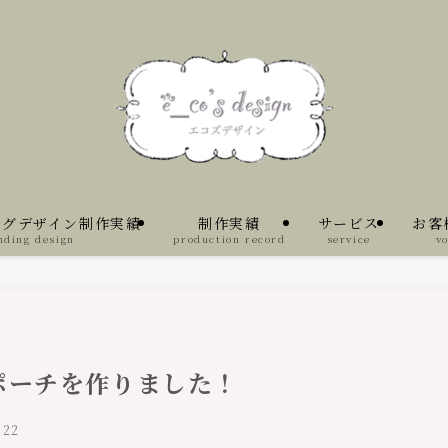
ングデザイン制作実績
制作実績
サービス
お客
nding design
production record
service
vo
ポーチを作りました！
022