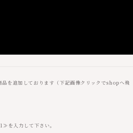
も商品を追加しております（下記画像クリックでshopへ飛
1≫
を入力して下さい。