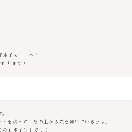
守木工房」
へ！
を作ります！
す。
ートを貼って、その上から穴を開けていきます。
るのもポイントです！