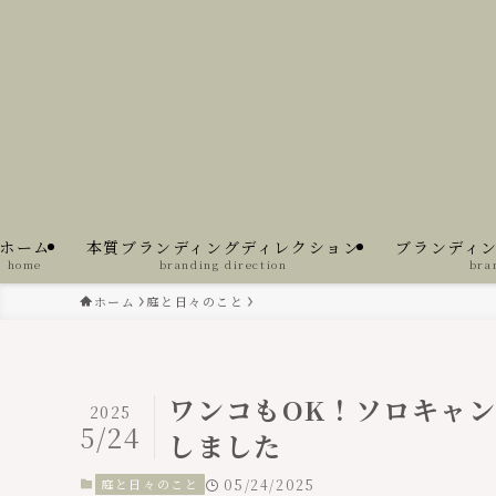
ホーム
本質ブランディングディレクション
ブランディ
home
branding direction
bra
ホーム
庭と日々のこと
ワンコもOK！ソロキャ
2025
5/24
しました
庭と日々のこと
05/24/2025