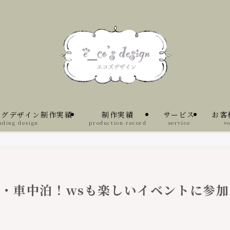
ングデザイン制作実績
制作実績
サービス
お客
nding design
production record
service
vo
ン・車中泊！wsも楽しいイベントに参加