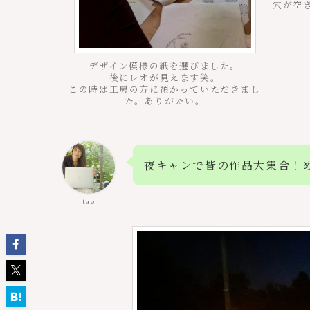
穴が空
デザイン模様の紙を選びました。
後にレオが見えます笑。
この時は工房の方に預かっていただきまし
た。ありがたい。
夜キャンで皆の作品大集合！
tae